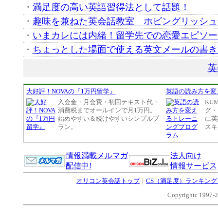
・
満足度の高い英語習得法として話題！
・
趣味を兼ねた英会話教室 ホビングリッシュvo
・
いまカレには内緒！留学先での恋愛エピソー
・
ちょっとした場面で使える英文メールの書き
英
大好評！NOVAの『1万円留学』
英語の読み方を変
入会金・月会費・初回テキスト代・
KU
消費税までオールインで月1万円。
グ・
始めやすい＆続けやすいシンプルプ
に英
ラン。
スキ
情報満載メルマガ
法人向け
配信中!
情報サービス
オリコン英会話トップ
｜
CS（満足度）ランキング
Copyrightc 1997-20