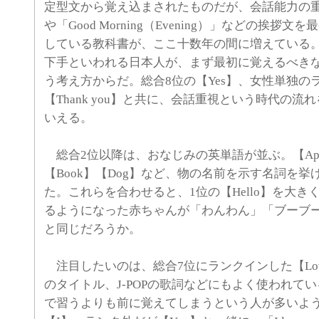
定型文から覚え込まされたものだが、会話能力の重視
や「Good Morning（Evening）」などの挨拶
している教科書が、ここ十数年の間に増えている
下手といわれる日本人が、まず最初に覚えるべき
う考え方からだ。総合8位の【Yes】、女性単独の
【Thank you】と共に、会話重視という時代の流
いえる。
総合2位以降は、おなじみの英単語が並ぶ。【Appl
【Book】【Dog】など、物の名前を示す名詞を
た。これらを合わせると、1位の【Hello】を大き
るようになった赤ちゃんが「わんわん」「ブーブ
と同じだろうか。
注目したいのは、総合7位にランクインした【Lo
のタイトル、J-POPの歌詞などにもよく使われて
で習うよりも前に覚えてしまうという人が多いよう